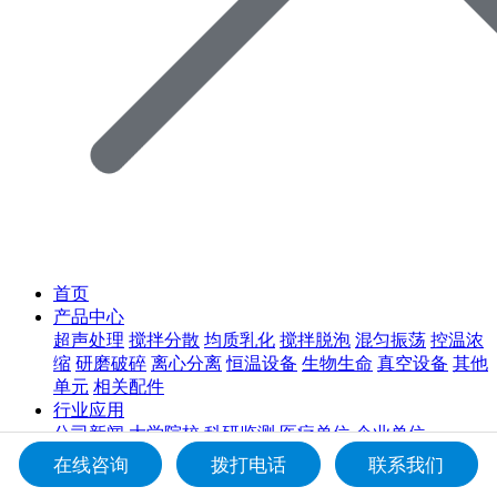
首页
产品中心
超声处理
搅拌分散
均质乳化
搅拌脱泡
混匀振荡
控温浓
缩
研磨破碎
离心分离
恒温设备
生物生命
真空设备
其他
单元
相关配件
行业应用
公司新闻
大学院校
科研监测
医疗单位
企业单位
新闻动态
在线咨询
拨打电话
联系我们
公司新闻