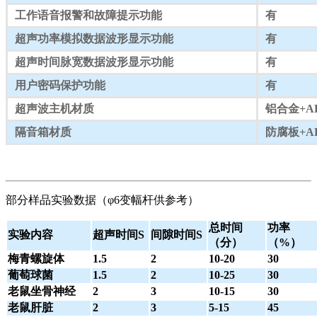
工作语音报警和故障提示功能
有
超声功率模拟数据波形显示功能
有
超声时间脉宽数据波形显示功能
有
用户密码保护功能
有
超声波主机材质
铝合金+A
隔音箱材质
防腐板+A
部分样品实验数据（φ6变幅杆供参考）
总时间
功率
实验内容
超声时间S
间隙时间S
（分）
（%）
梅青螺旋体
1.5
2
10-20
30
葡萄球菌
1.5
2
10-25
30
老鼠坐骨神经
2
3
10-15
30
老鼠肝脏
2
3
5-15
45