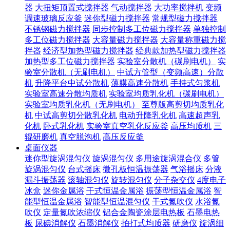
器
大扭矩顶置式搅拌器
气动搅拌器
大功率搅拌机
变频
调速玻璃反应釜
迷你型磁力搅拌器
常规型磁力搅拌器
不锈钢磁力搅拌器
同步控制多工位磁力搅拌器
单独控制
多工位磁力搅拌器
大容量磁力搅拌器
大容量称重磁力搅
拌器
经济型加热型磁力搅拌器
经典款加热型磁力搅拌器
加热型多工位磁力搅拌器
实验室分散机（碳刷电机）
实
验室分散机（无刷电机）
中试方管型（变频高速）分散
机
升降平台中试分散机
薄膜高速分散机
手持式匀浆机
实验室高速分散均质机
实验室均质乳化机（碳刷电机）
实验室均质乳化机（无刷电机）
至尊版高剪切均质乳化
机
中试高剪切分散乳化机
电动升降乳化机
高速超声乳
化机
卧式乳化机
实验室真空乳化反应釜
高压均质机
三
辊研磨机
真空脱泡机
高压反应釜
桌面仪器
迷你型旋涡混匀仪
旋涡混匀仪
多用途旋涡混合仪
多管
旋涡混匀仪
台式摇床
微孔板恒温振荡器
气浴摇床
分液
漏斗振荡器
滚轴混匀仪
旋转混匀仪
分子杂交仪
4度电子
冰盒
迷你金属浴
干式恒温金属浴
振荡型恒温金属浴
智
能型恒温金属浴
智能型恒温混匀仪
干式氮吹仪
水浴氮
吹仪
定量氮吹浓缩仪
铝合金陶瓷涂层电热板
石墨电热
板
尿碘消解仪
石墨消解仪
拍打式均质器
研磨仪
旋涡细