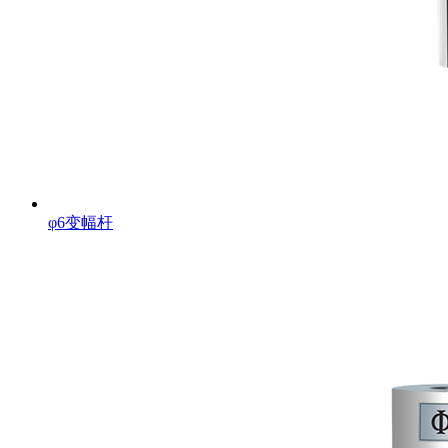
φ6变幅杆