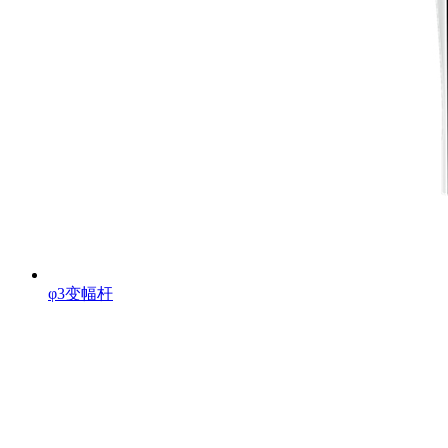
φ3变幅杆