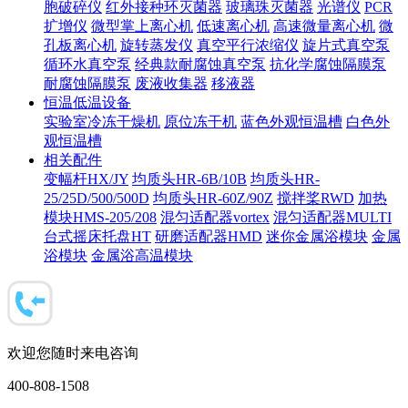
胞破碎仪
红外接种环灭菌器
玻璃珠灭菌器
光谱仪
PCR
扩增仪
微型掌上离心机
低速离心机
高速微量离心机
微
孔板离心机
旋转蒸发仪
真空平行浓缩仪
旋片式真空泵
循环水真空泵
经典款耐腐蚀真空泵
抗化学腐蚀隔膜泵
耐腐蚀隔膜泵
废液收集器
移液器
恒温低温设备
实验室冷冻干燥机
原位冻干机
蓝色外观恒温槽
白色外
观恒温槽
相关配件
变幅杆HX/JY
均质头HR-6B/10B
均质头HR-
25/25D/500/500D
均质头HR-60Z/90Z
搅拌桨RWD
加热
模块HMS-205/208
混匀适配器vortex
混匀适配器MULTI
台式摇床托盘HT
研磨适配器HMD
迷你金属浴模块
金属
浴模块
金属浴高温模块
欢迎您随时来电咨询
400-808-1508