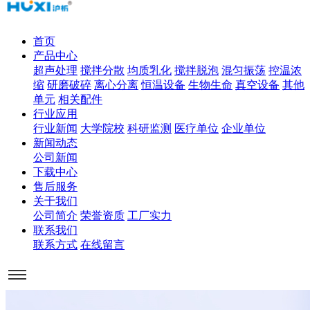
首页
产品中心
超声处理
搅拌分散
均质乳化
搅拌脱泡
混匀振荡
控温浓
缩
研磨破碎
离心分离
恒温设备
生物生命
真空设备
其他
单元
相关配件
行业应用
行业新闻
大学院校
科研监测
医疗单位
企业单位
新闻动态
公司新闻
下载中心
售后服务
关于我们
公司简介
荣誉资质
工厂实力
联系我们
联系方式
在线留言